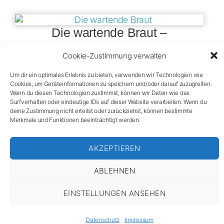
Die wartende Braut –
Unverkäuflich – Exklusiv**
Cookie-Zustimmung verwalten
Um dir ein optimales Erlebnis zu bieten, verwenden wir Technologien wie
Cookies, um Geräteinformationen zu speichern und/oder darauf zuzugreifen.
Zum Shop „Extravagantes“
Wenn du diesen Technologien zustimmst, können wir Daten wie das
Surfverhalten oder eindeutige IDs auf dieser Website verarbeiten. Wenn du
deine Zustimmung nicht erteilst oder zurückziehst, können bestimmte
Merkmale und Funktionen beeinträchtigt werden.
*
*
= Limitierte Auflage (100 Exemplare)
AKZEPTIEREN
**
= Exklusive Auflage (300 Exemplare)
ABLEHNEN
Datenschutz
Impressum
Kontakt
Shop
EINSTELLUNGEN ANSEHEN
Datenschutz
Impressum